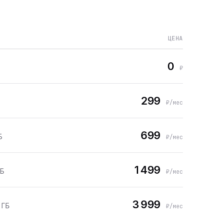
ЦЕНА
0
₽
299
₽/мес
699
Б
₽/мес
1 499
ГБ
₽/мес
3 999
 ГБ
₽/мес