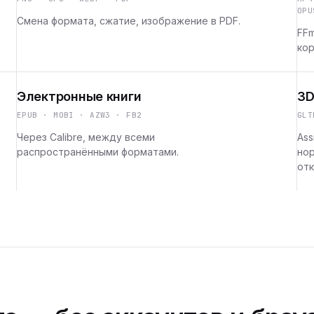
OPU
Смена формата, сжатие, изображение в PDF.
FFm
кор
Электронные книги
3D
EPUB · MOBI · AZW3 · FB2
GLT
Через Calibre, между всеми
Ass
распространёнными форматами.
но
отк