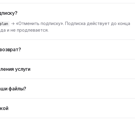
дписку?
→ «Отменить подписку». Подписка действует до конца
plan
да и не продлевается.
возврат?
ления услуги
аши файлы?
жкой