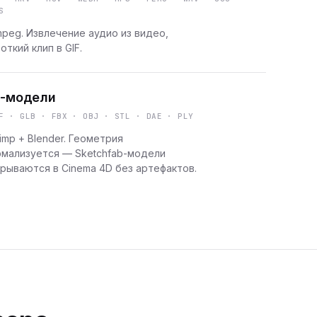
S
peg. Извлечение аудио из видео,
откий клип в GIF.
-модели
F · GLB · FBX · OBJ · STL · DAE · PLY
imp + Blender. Геометрия
рмализуется — Sketchfab-модели
рываются в Cinema 4D без артефактов.