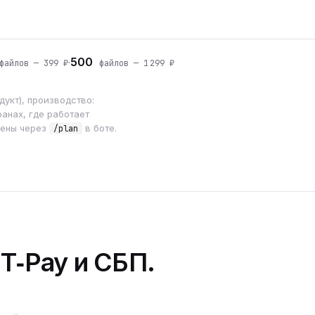
500
·
айлов — 399 ₽
файлов — 1 299 ₽
укт), производство:
анах, где работает
мены через
в боте.
/plan
 T‑Pay и СБП.