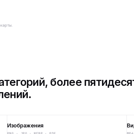
карты.
атегорий, более пятидеся
лений.
Изображения
Ви
PNG · JPG · WEBP · PDF
MP4