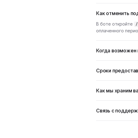
Как отменить по
В боте откройте
/
оплаченного перио
Когда возможен 
Сроки предостав
Как мы храним в
Связь с поддер