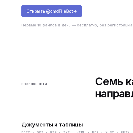
Открыть @cmdFileBot
→
Первые 10 файлов в день — бесплатно, без регистрации 
Семь к
ВОЗМОЖНОСТИ
направ
Документы и таблицы
DOCX · ODT · RTF · TXT · HTML · PDF · XLSX · PPTX