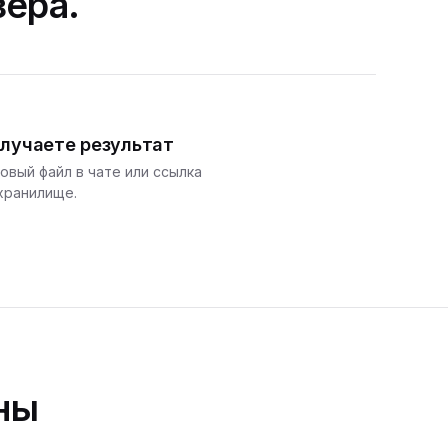
зера.
лучаете результат
овый файл в чате или ссылка
хранилище.
ны