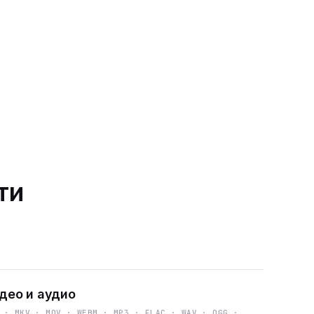
ти
део и аудио
 · MKV · MOV · WEBM · MP3 · FLAC · WAV · OGG ·