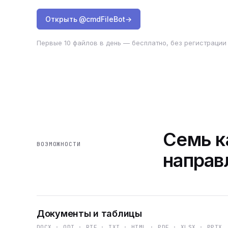
Открыть @cmdFileBot
→
Первые 10 файлов в день — бесплатно, без регистрации 
Семь к
ВОЗМОЖНОСТИ
направ
Документы и таблицы
DOCX · ODT · RTF · TXT · HTML · PDF · XLSX · PPTX