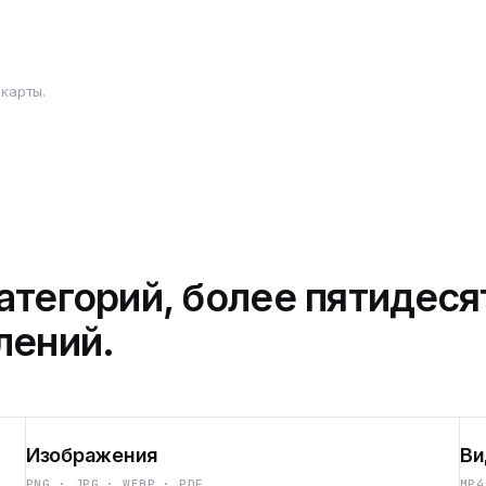
карты.
атегорий, более пятидеся
лений.
Изображения
Ви
PNG · JPG · WEBP · PDF
MP4