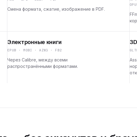
OPU
Смена формата, сжатие, изображение в PDF.
FFm
кор
Электронные книги
3D
EPUB · MOBI · AZW3 · FB2
GLT
Через Calibre, между всеми
Ass
распространёнными форматами.
но
отк