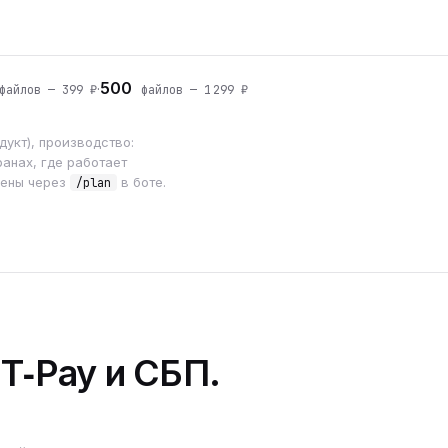
500
·
айлов — 399 ₽
файлов — 1 299 ₽
укт), производство:
анах, где работает
мены через
в боте.
/plan
 T‑Pay и СБП.