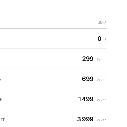
ЦЕНА
0
₽
299
₽/мес
699
Б
₽/мес
1 499
ГБ
₽/мес
3 999
 ГБ
₽/мес