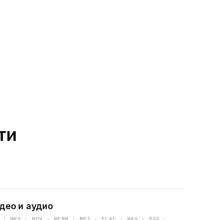
ти
део и аудио
 · MKV · MOV · WEBM · MP3 · FLAC · WAV · OGG ·