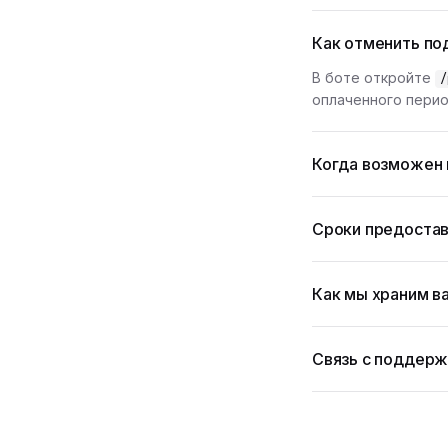
Как отменить по
В боте откройте
/
оплаченного перио
Когда возможен 
Сроки предостав
Как мы храним в
Связь с поддер