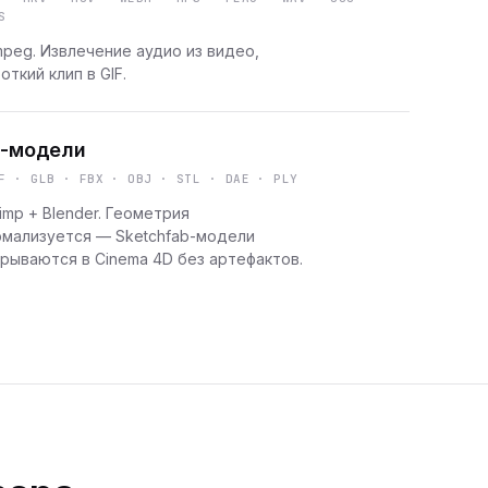
S
peg. Извлечение аудио из видео,
откий клип в GIF.
-модели
F · GLB · FBX · OBJ · STL · DAE · PLY
imp + Blender. Геометрия
рмализуется — Sketchfab-модели
рываются в Cinema 4D без артефактов.