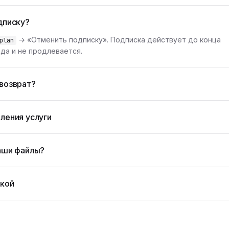
дписку?
→ «Отменить подписку». Подписка действует до конца
plan
да и не продлевается.
возврат?
ления услуги
аши файлы?
жкой