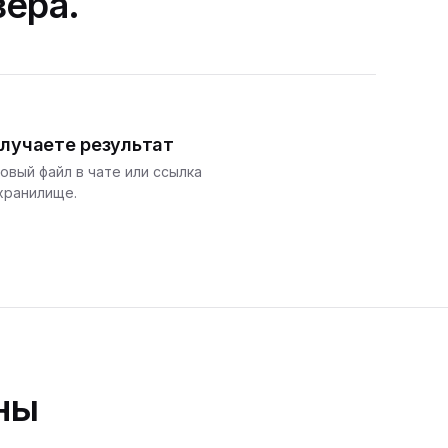
зера.
лучаете результат
овый файл в чате или ссылка
хранилище.
ны