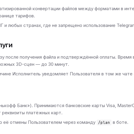
атизированной конвертации файлов между форматами в инте
ранице тарифов.
НГ и любых странах, где не запрещено использование Telegr
луги
у после получения файла и подтверждённой оплаты. Время в
сложных 3D-сцен — до 30 минут.
ичине Исполнитель уведомляет Пользователя в том же чате 
нькофф Банк»). Принимаются банковские карты Visa, Master
т реквизиты платёжных карт.
о её отмены Пользователем через команду
в боте.
/plan