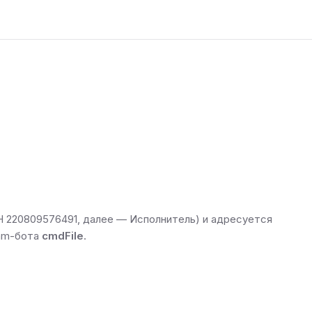
 220809576491, далее — Исполнитель) и адресуется
ram-бота
cmdFile
.