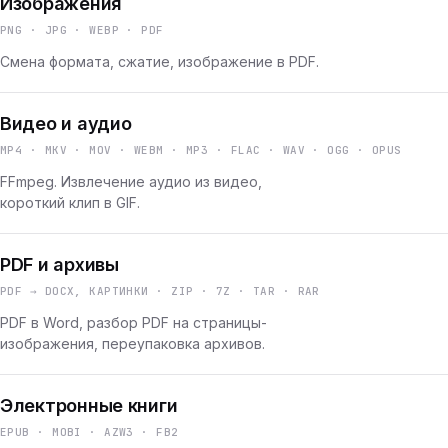
Изображения
PNG · JPG · WEBP · PDF
Смена формата, сжатие, изображение в PDF.
Видео и аудио
MP4 · MKV · MOV · WEBM · MP3 · FLAC · WAV · OGG · OPUS
FFmpeg. Извлечение аудио из видео,
короткий клип в GIF.
PDF и архивы
PDF → DOCX, КАРТИНКИ · ZIP · 7Z · TAR · RAR
PDF в Word, разбор PDF на страницы-
изображения, переупаковка архивов.
Электронные книги
EPUB · MOBI · AZW3 · FB2