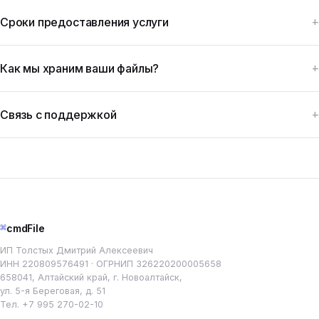
Сроки предоставления услуги
Как мы храним ваши файлы?
Связь с поддержкой
⌘
cmdFile
ИП Толстых Дмитрий Алексеевич
ИНН 220809576491 · ОГРНИП 326220200005658
658041, Алтайский край, г. Новоалтайск,
ул. 5-я Береговая, д. 51
Тел.
+7 995 270-02-10