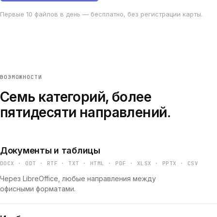
Первые 10 файлов в день — бесплатно, без регистрации карты.
ВОЗМОЖНОСТИ
Семь категорий, более
пятидесяти направлений.
Документы и таблицы
DOCX · ODT · RTF · TXT · HTML · PDF · XLSX · PPTX · CSV
Через LibreOffice, любые направления между
офисными форматами.