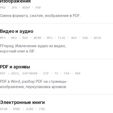
Изображения
PNG · JPG · WEBP · PDF
Смена формата, сжатие, изображение в PDF.
Видео и аудио
MP4 · MKV · MOV · WEBM · MP3 · FLAC · WAV · OGG · OPUS
FFmpeg. Извлечение аудио из видео,
короткий клип в GIF.
PDF и архивы
PDF → DOCX, КАРТИНКИ · ZIP · 7Z · TAR · RAR
PDF в Word, разбор PDF на страницы-
изображения, переупаковка архивов.
Электронные книги
EPUB · MOBI · AZW3 · FB2