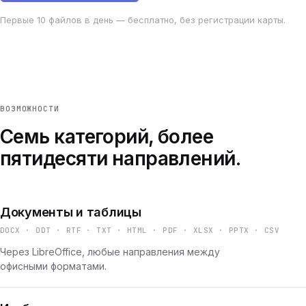
Первые 10 файлов в день — бесплатно, без регистрации карты.
ВОЗМОЖНОСТИ
Семь категорий, более
пятидесяти направлений.
Документы и таблицы
DOCX · ODT · RTF · TXT · HTML · PDF · XLSX · PPTX · CSV
Через LibreOffice, любые направления между
офисными форматами.