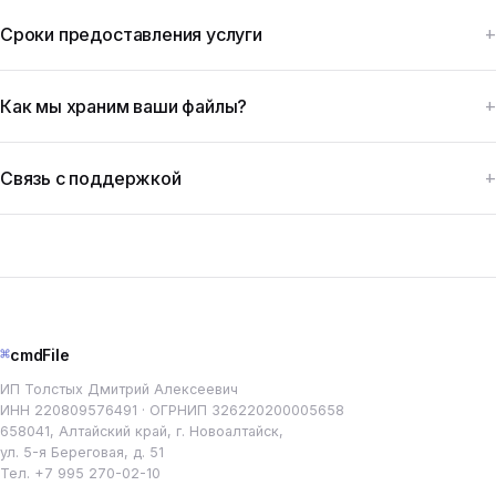
Сроки предоставления услуги
Как мы храним ваши файлы?
Связь с поддержкой
⌘
cmdFile
ИП Толстых Дмитрий Алексеевич
ИНН 220809576491 · ОГРНИП 326220200005658
658041, Алтайский край, г. Новоалтайск,
ул. 5-я Береговая, д. 51
Тел.
+7 995 270-02-10