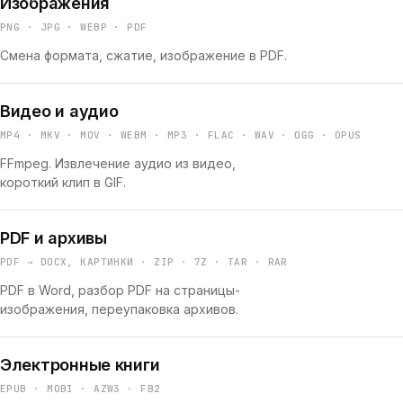
Изображения
PNG · JPG · WEBP · PDF
Смена формата, сжатие, изображение в PDF.
Видео и аудио
MP4 · MKV · MOV · WEBM · MP3 · FLAC · WAV · OGG · OPUS
FFmpeg. Извлечение аудио из видео,
короткий клип в GIF.
PDF и архивы
PDF → DOCX, КАРТИНКИ · ZIP · 7Z · TAR · RAR
PDF в Word, разбор PDF на страницы-
изображения, переупаковка архивов.
Электронные книги
EPUB · MOBI · AZW3 · FB2