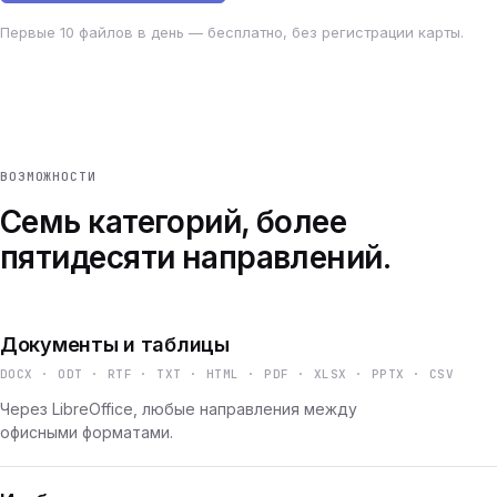
Первые 10 файлов в день — бесплатно, без регистрации карты.
ВОЗМОЖНОСТИ
Семь категорий, более
пятидесяти направлений.
Документы и таблицы
DOCX · ODT · RTF · TXT · HTML · PDF · XLSX · PPTX · CSV
Через LibreOffice, любые направления между
офисными форматами.