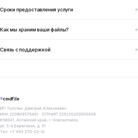
Сроки предоставления услуги
Как мы храним ваши файлы?
Связь с поддержкой
⌘
cmdFile
ИП Толстых Дмитрий Алексеевич
ИНН 220809576491 · ОГРНИП 326220200005658
658041, Алтайский край, г. Новоалтайск,
ул. 5-я Береговая, д. 51
Тел.
+7 995 270-02-10