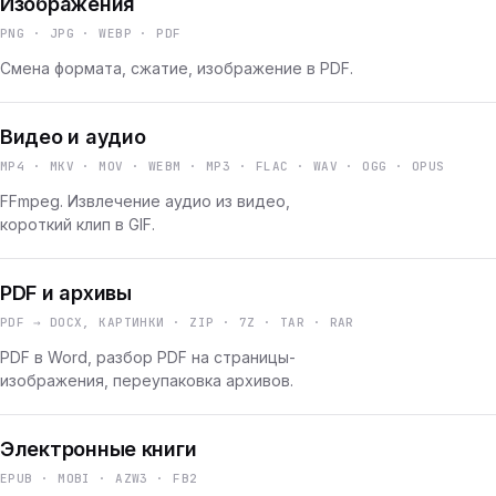
Изображения
PNG · JPG · WEBP · PDF
Смена формата, сжатие, изображение в PDF.
Видео и аудио
MP4 · MKV · MOV · WEBM · MP3 · FLAC · WAV · OGG · OPUS
FFmpeg. Извлечение аудио из видео,
короткий клип в GIF.
PDF и архивы
PDF → DOCX, КАРТИНКИ · ZIP · 7Z · TAR · RAR
PDF в Word, разбор PDF на страницы-
изображения, переупаковка архивов.
Электронные книги
EPUB · MOBI · AZW3 · FB2