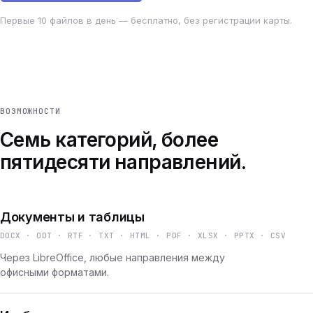
Первые 10 файлов в день — бесплатно, без регистрации карты.
ВОЗМОЖНОСТИ
Семь категорий, более
пятидесяти направлений.
Документы и таблицы
DOCX · ODT · RTF · TXT · HTML · PDF · XLSX · PPTX · CSV
Через LibreOffice, любые направления между
офисными форматами.