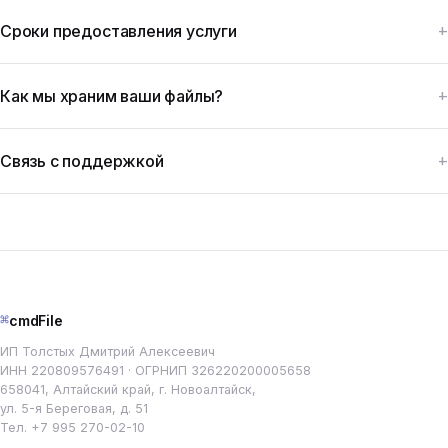
Сроки предоставления услуги
Как мы храним ваши файлы?
Связь с поддержкой
⌘
cmdFile
ИП Толстых Дмитрий Алексеевич
ИНН 220809576491 · ОГРНИП 326220200005658
658041, Алтайский край, г. Новоалтайск,
ул. 5-я Береговая, д. 51
Тел.
+7 995 270-02-10