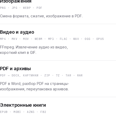
Изображения
PNG · JPG · WEBP · PDF
Смена формата, сжатие, изображение в PDF.
Видео и аудио
MP4 · MKV · MOV · WEBM · MP3 · FLAC · WAV · OGG · OPUS
FFmpeg. Извлечение аудио из видео,
короткий клип в GIF.
PDF и архивы
PDF → DOCX, КАРТИНКИ · ZIP · 7Z · TAR · RAR
PDF в Word, разбор PDF на страницы-
изображения, переупаковка архивов.
Электронные книги
EPUB · MOBI · AZW3 · FB2