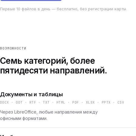
Первые 10 файлов в день — бесплатно, без регистрации карты.
ВОЗМОЖНОСТИ
Семь категорий, более
пятидесяти направлений.
Документы и таблицы
DOCX · ODT · RTF · TXT · HTML · PDF · XLSX · PPTX · CSV
Через LibreOffice, любые направления между
офисными форматами.