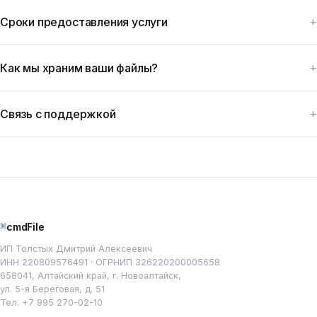
Сроки предоставления услуги
Как мы храним ваши файлы?
Связь с поддержкой
⌘
cmdFile
ИП Толстых Дмитрий Алексеевич
ИНН 220809576491 · ОГРНИП 326220200005658
658041, Алтайский край, г. Новоалтайск,
ул. 5-я Береговая, д. 51
Тел.
+7 995 270-02-10