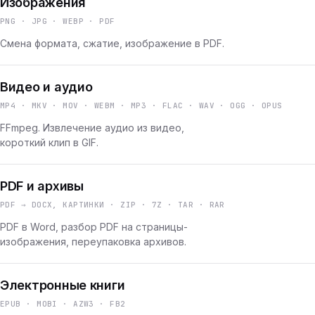
Изображения
PNG · JPG · WEBP · PDF
Смена формата, сжатие, изображение в PDF.
Видео и аудио
MP4 · MKV · MOV · WEBM · MP3 · FLAC · WAV · OGG · OPUS
FFmpeg. Извлечение аудио из видео,
короткий клип в GIF.
PDF и архивы
PDF → DOCX, КАРТИНКИ · ZIP · 7Z · TAR · RAR
PDF в Word, разбор PDF на страницы-
изображения, переупаковка архивов.
Электронные книги
EPUB · MOBI · AZW3 · FB2