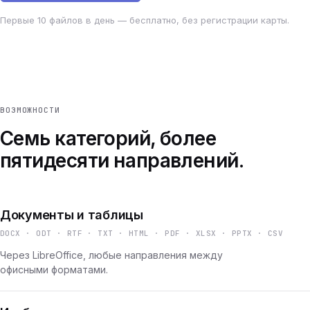
Первые 10 файлов в день — бесплатно, без регистрации карты.
ВОЗМОЖНОСТИ
Семь категорий, более
пятидесяти направлений.
Документы и таблицы
DOCX · ODT · RTF · TXT · HTML · PDF · XLSX · PPTX · CSV
Через LibreOffice, любые направления между
офисными форматами.