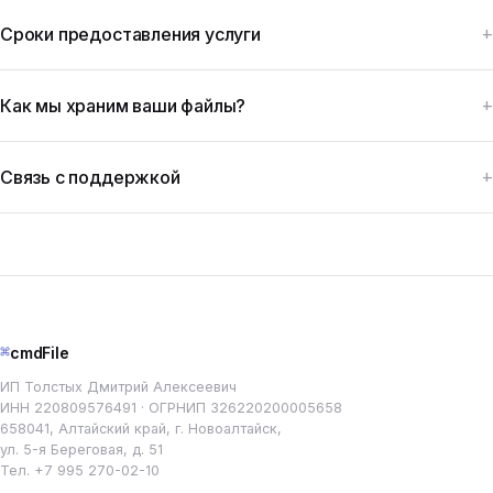
Сроки предоставления услуги
Как мы храним ваши файлы?
Связь с поддержкой
⌘
cmdFile
ИП Толстых Дмитрий Алексеевич
ИНН 220809576491 · ОГРНИП 326220200005658
658041, Алтайский край, г. Новоалтайск,
ул. 5-я Береговая, д. 51
Тел.
+7 995 270-02-10