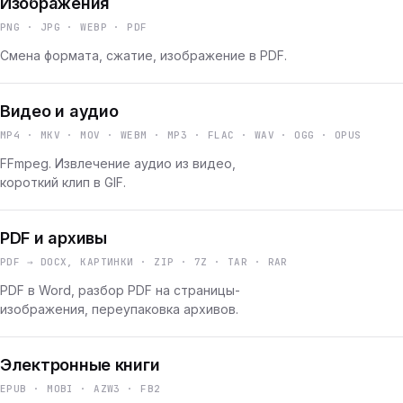
Изображения
PNG · JPG · WEBP · PDF
Смена формата, сжатие, изображение в PDF.
Видео и аудио
MP4 · MKV · MOV · WEBM · MP3 · FLAC · WAV · OGG · OPUS
FFmpeg. Извлечение аудио из видео,
короткий клип в GIF.
PDF и архивы
PDF → DOCX, КАРТИНКИ · ZIP · 7Z · TAR · RAR
PDF в Word, разбор PDF на страницы-
изображения, переупаковка архивов.
Электронные книги
EPUB · MOBI · AZW3 · FB2