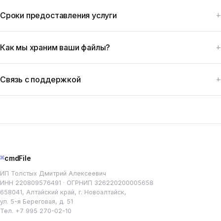
Сроки предоставления услуги
Как мы храним ваши файлы?
Связь с поддержкой
⌘
cmdFile
ИП Толстых Дмитрий Алексеевич
ИНН 220809576491 · ОГРНИП 326220200005658
658041, Алтайский край, г. Новоалтайск,
ул. 5-я Береговая, д. 51
Тел.
+7 995 270-02-10