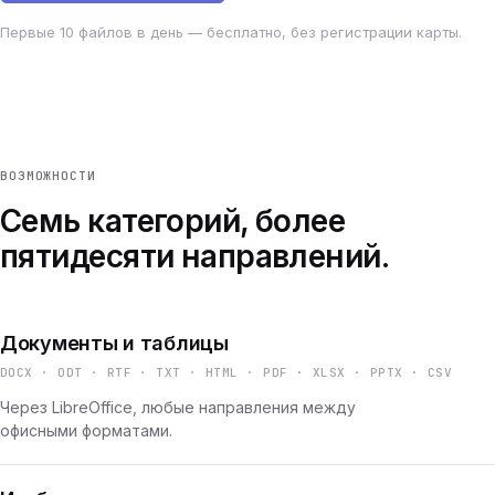
Первые 10 файлов в день — бесплатно, без регистрации карты.
ВОЗМОЖНОСТИ
Семь категорий, более
пятидесяти направлений.
Документы и таблицы
DOCX · ODT · RTF · TXT · HTML · PDF · XLSX · PPTX · CSV
Через LibreOffice, любые направления между
офисными форматами.