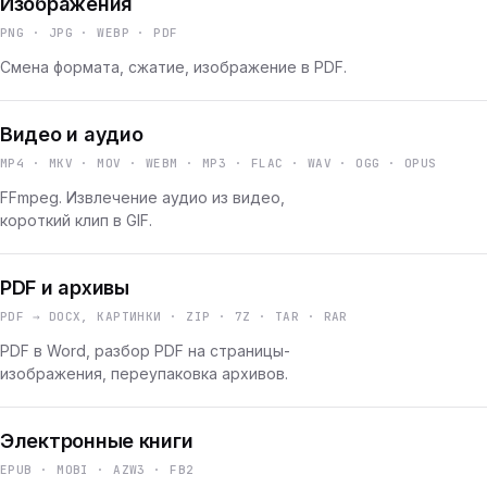
Изображения
PNG · JPG · WEBP · PDF
Смена формата, сжатие, изображение в PDF.
Видео и аудио
MP4 · MKV · MOV · WEBM · MP3 · FLAC · WAV · OGG · OPUS
FFmpeg. Извлечение аудио из видео,
короткий клип в GIF.
PDF и архивы
PDF → DOCX, КАРТИНКИ · ZIP · 7Z · TAR · RAR
PDF в Word, разбор PDF на страницы-
изображения, переупаковка архивов.
Электронные книги
EPUB · MOBI · AZW3 · FB2