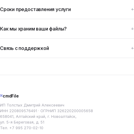
Сроки предоставления услуги
Как мы храним ваши файлы?
Связь с поддержкой
⌘
cmdFile
ИП Толстых Дмитрий Алексеевич
ИНН 220809576491 · ОГРНИП 326220200005658
658041, Алтайский край, г. Новоалтайск,
ул. 5-я Береговая, д. 51
Тел.
+7 995 270-02-10