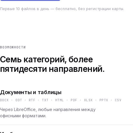
Первые 10 файлов в день — бесплатно, без регистрации карты.
ВОЗМОЖНОСТИ
Семь категорий, более
пятидесяти направлений.
Документы и таблицы
DOCX · ODT · RTF · TXT · HTML · PDF · XLSX · PPTX · CSV
Через LibreOffice, любые направления между
офисными форматами.