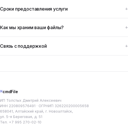
Сроки предоставления услуги
Как мы храним ваши файлы?
Связь с поддержкой
⌘
cmdFile
ИП Толстых Дмитрий Алексеевич
ИНН 220809576491 · ОГРНИП 326220200005658
658041, Алтайский край, г. Новоалтайск,
ул. 5-я Береговая, д. 51
Тел.
+7 995 270-02-10