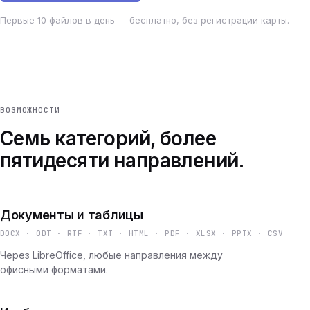
Первые 10 файлов в день — бесплатно, без регистрации карты.
ВОЗМОЖНОСТИ
Семь категорий, более
пятидесяти направлений.
Документы и таблицы
DOCX · ODT · RTF · TXT · HTML · PDF · XLSX · PPTX · CSV
Через LibreOffice, любые направления между
офисными форматами.