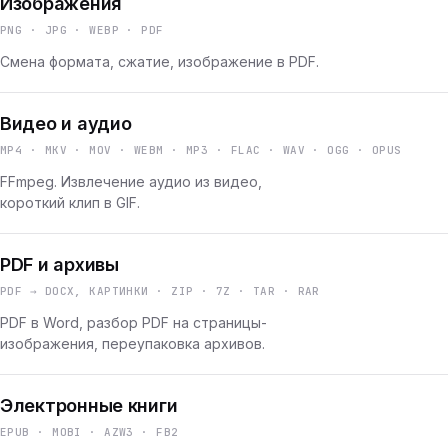
Изображения
PNG · JPG · WEBP · PDF
Смена формата, сжатие, изображение в PDF.
Видео и аудио
MP4 · MKV · MOV · WEBM · MP3 · FLAC · WAV · OGG · OPUS
FFmpeg. Извлечение аудио из видео,
короткий клип в GIF.
PDF и архивы
PDF → DOCX, КАРТИНКИ · ZIP · 7Z · TAR · RAR
PDF в Word, разбор PDF на страницы-
изображения, переупаковка архивов.
Электронные книги
EPUB · MOBI · AZW3 · FB2