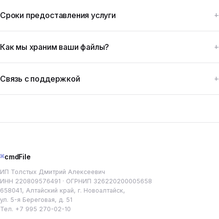
Сроки предоставления услуги
Как мы храним ваши файлы?
Связь с поддержкой
⌘
cmdFile
ИП Толстых Дмитрий Алексеевич
ИНН 220809576491 · ОГРНИП 326220200005658
658041, Алтайский край, г. Новоалтайск,
ул. 5-я Береговая, д. 51
Тел.
+7 995 270-02-10