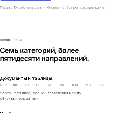
Первые 10 файлов в день — бесплатно, без регистрации карты.
ВОЗМОЖНОСТИ
Семь категорий, более
пятидесяти направлений.
Документы и таблицы
DOCX · ODT · RTF · TXT · HTML · PDF · XLSX · PPTX · CSV
Через LibreOffice, любые направления между
офисными форматами.