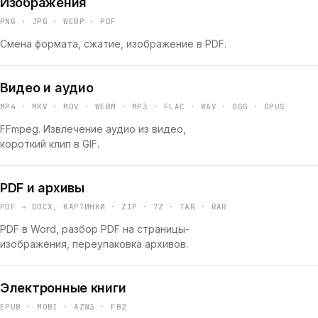
Изображения
PNG · JPG · WEBP · PDF
Смена формата, сжатие, изображение в PDF.
Видео и аудио
MP4 · MKV · MOV · WEBM · MP3 · FLAC · WAV · OGG · OPUS
FFmpeg. Извлечение аудио из видео,
короткий клип в GIF.
PDF и архивы
PDF → DOCX, КАРТИНКИ · ZIP · 7Z · TAR · RAR
PDF в Word, разбор PDF на страницы-
изображения, переупаковка архивов.
Электронные книги
EPUB · MOBI · AZW3 · FB2