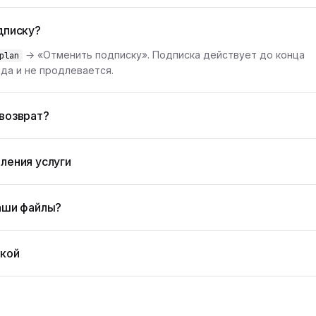
дписку?
→ «Отменить подписку». Подписка действует до конца
plan
да и не продлевается.
возврат?
ления услуги
аши файлы?
жкой