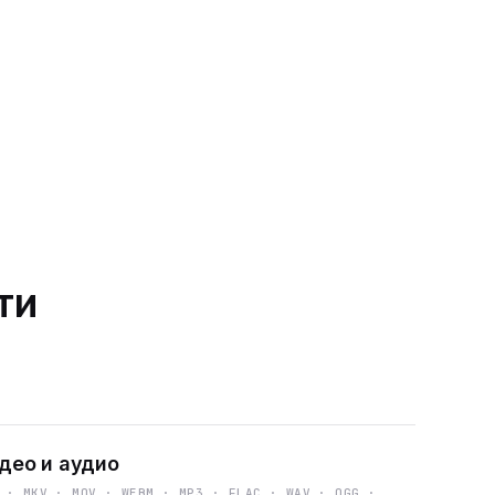
ти
део и аудио
 · MKV · MOV · WEBM · MP3 · FLAC · WAV · OGG ·