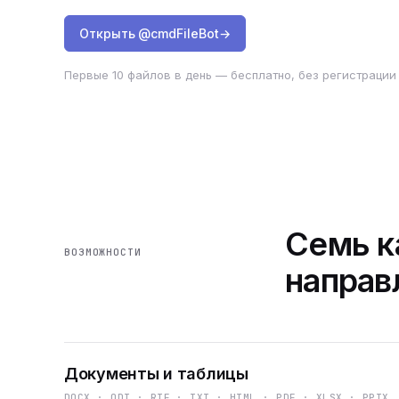
Открыть @cmdFileBot
→
Первые 10 файлов в день — бесплатно, без регистрации 
Семь к
ВОЗМОЖНОСТИ
направ
Документы и таблицы
DOCX · ODT · RTF · TXT · HTML · PDF · XLSX · PPTX