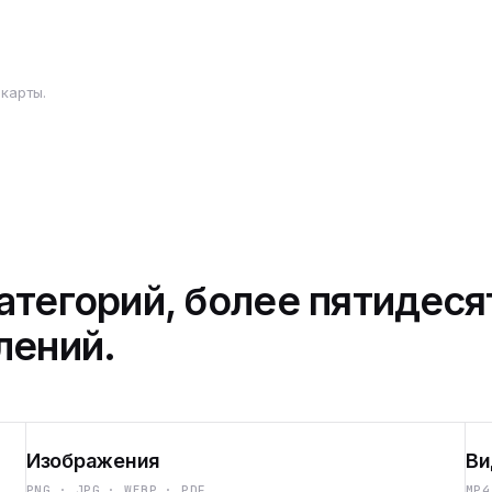
карты.
атегорий, более пятидеся
лений.
Изображения
Ви
PNG · JPG · WEBP · PDF
MP4