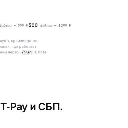
500
·
айлов — 399 ₽
файлов — 1 299 ₽
укт), производство:
анах, где работает
мены через
в боте.
/plan
 T‑Pay и СБП.