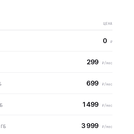
ЦЕНА
0
₽
299
₽/мес
699
Б
₽/мес
1 499
ГБ
₽/мес
3 999
 ГБ
₽/мес