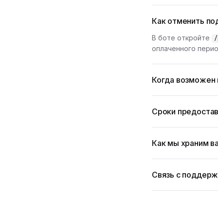
Как отменить по
В боте откройте
/
оплаченного перио
Когда возможен 
Сроки предостав
Как мы храним в
Связь с поддер