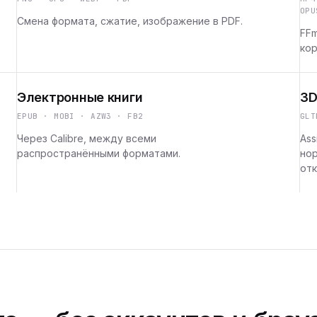
OPU
Смена формата, сжатие, изображение в PDF.
FFm
кор
Электронные книги
3D
EPUB · MOBI · AZW3 · FB2
GLT
Через Calibre, между всеми
Ass
распространёнными форматами.
но
отк