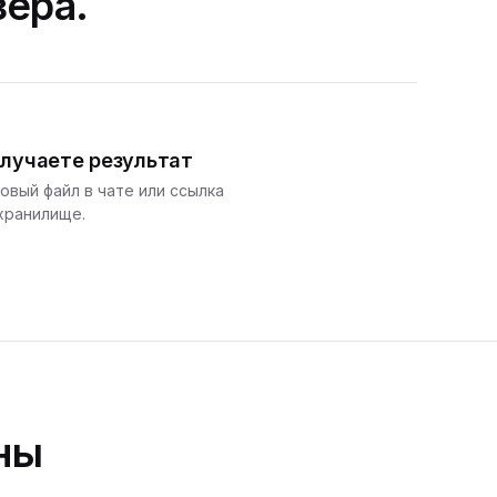
зера.
лучаете результат
овый файл в чате или ссылка
хранилище.
ны