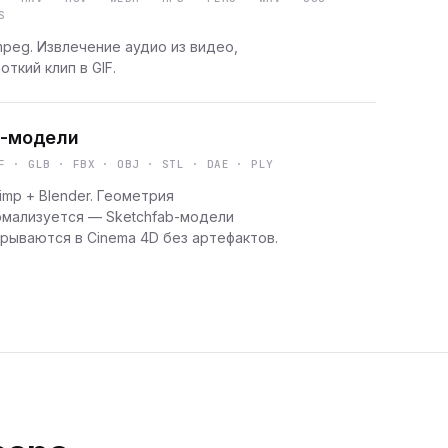
S
peg. Извлечение аудио из видео,
откий клип в GIF.
-модели
F · GLB · FBX · OBJ · STL · DAE · PLY
imp + Blender. Геометрия
рмализуется — Sketchfab-модели
рываются в Cinema 4D без артефактов.