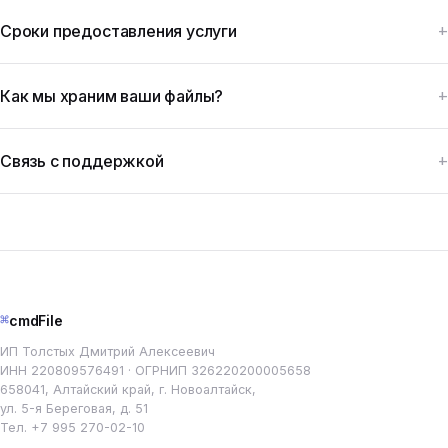
Сроки предоставления услуги
Как мы храним ваши файлы?
Связь с поддержкой
⌘
cmdFile
ИП Толстых Дмитрий Алексеевич
ИНН 220809576491 · ОГРНИП 326220200005658
658041, Алтайский край, г. Новоалтайск,
ул. 5-я Береговая, д. 51
Тел.
+7 995 270-02-10