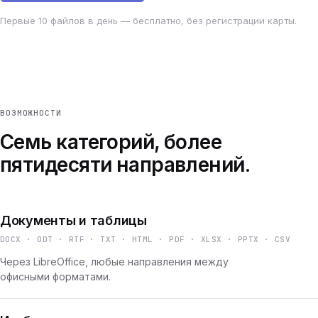
Первые 10 файлов в день — бесплатно, без регистрации карты.
ВОЗМОЖНОСТИ
Семь категорий, более
пятидесяти направлений.
Документы и таблицы
DOCX · ODT · RTF · TXT · HTML · PDF · XLSX · PPTX · CSV
Через LibreOffice, любые направления между
офисными форматами.