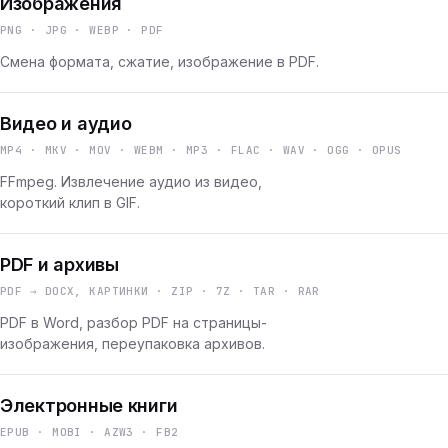
Изображения
PNG · JPG · WEBP · PDF
Смена формата, сжатие, изображение в PDF.
Видео и аудио
MP4 · MKV · MOV · WEBM · MP3 · FLAC · WAV · OGG · OPUS
FFmpeg. Извлечение аудио из видео,
короткий клип в GIF.
PDF и архивы
PDF → DOCX, КАРТИНКИ · ZIP · 7Z · TAR · RAR
PDF в Word, разбор PDF на страницы-
изображения, переупаковка архивов.
Электронные книги
EPUB · MOBI · AZW3 · FB2