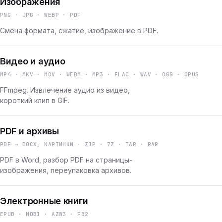
Изображения
PNG · JPG · WEBP · PDF
Смена формата, сжатие, изображение в PDF.
Видео и аудио
MP4 · MKV · MOV · WEBM · MP3 · FLAC · WAV · OGG · OPUS
FFmpeg. Извлечение аудио из видео,
короткий клип в GIF.
PDF и архивы
PDF → DOCX, КАРТИНКИ · ZIP · 7Z · TAR · RAR
PDF в Word, разбор PDF на страницы-
изображения, переупаковка архивов.
Электронные книги
EPUB · MOBI · AZW3 · FB2