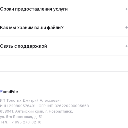
Сроки предоставления услуги
Как мы храним ваши файлы?
Связь с поддержкой
⌘
cmdFile
ИП Толстых Дмитрий Алексеевич
ИНН 220809576491 · ОГРНИП 326220200005658
658041, Алтайский край, г. Новоалтайск,
ул. 5-я Береговая, д. 51
Тел.
+7 995 270-02-10