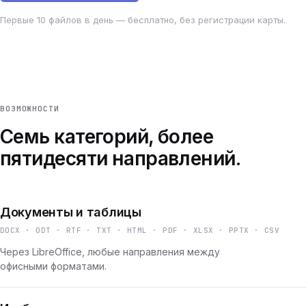
Первые 10 файлов в день — бесплатно, без регистрации карты.
ВОЗМОЖНОСТИ
Семь категорий, более
пятидесяти направлений.
Документы и таблицы
DOCX · ODT · RTF · TXT · HTML · PDF · XLSX · PPTX · CSV
Через LibreOffice, любые направления между
офисными форматами.