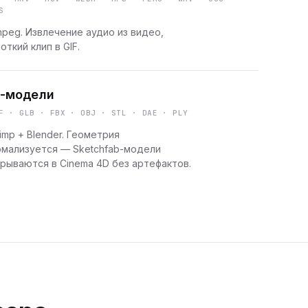
S
peg. Извлечение аудио из видео,
откий клип в GIF.
-модели
F · GLB · FBX · OBJ · STL · DAE · PLY
imp + Blender. Геометрия
рмализуется — Sketchfab-модели
рываются в Cinema 4D без артефактов.