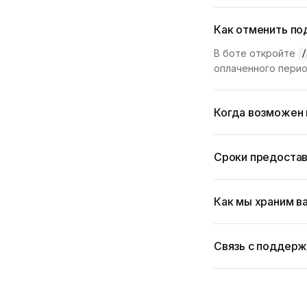
Как отменить по
В боте откройте
/
оплаченного перио
Когда возможен 
Сроки предостав
Как мы храним в
Связь с поддер