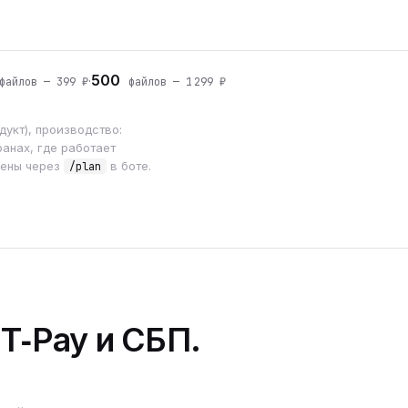
500
·
айлов — 399 ₽
файлов — 1 299 ₽
укт), производство:
анах, где работает
мены через
в боте.
/plan
 T‑Pay и СБП.