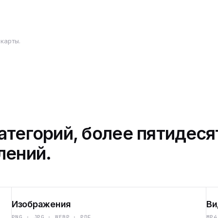
карты.
атегорий, более пятидеся
лений.
Изображения
Ви
PNG · JPG · WEBP · PDF
MP4