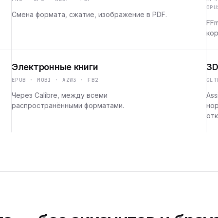
OPU
Смена формата, сжатие, изображение в PDF.
FFm
кор
Электронные книги
3D
EPUB · MOBI · AZW3 · FB2
GLT
Через Calibre, между всеми
Ass
распространёнными форматами.
но
отк