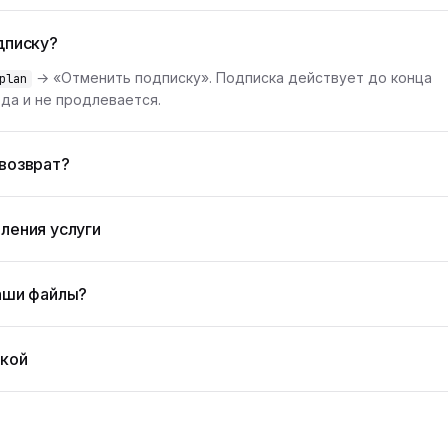
дписку?
→ «Отменить подписку». Подписка действует до конца
plan
да и не продлевается.
возврат?
ления услуги
аши файлы?
жкой