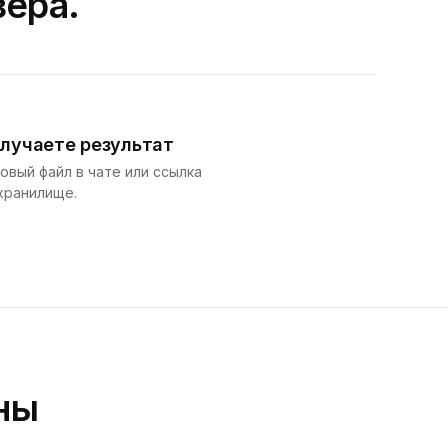
зера.
лучаете результат
овый файл в чате или ссылка
хранилище.
ны