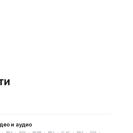
ти
део и аудио
 · MKV · MOV · WEBM · MP3 · FLAC · WAV · OGG ·