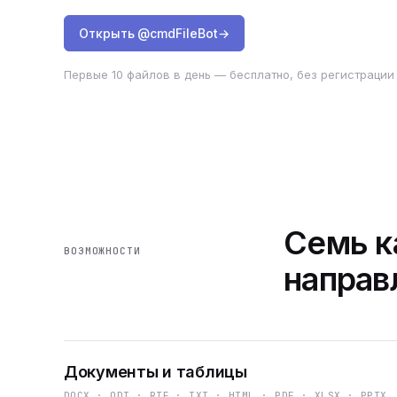
Открыть @cmdFileBot
→
Первые 10 файлов в день — бесплатно, без регистрации 
Семь к
ВОЗМОЖНОСТИ
направ
Документы и таблицы
DOCX · ODT · RTF · TXT · HTML · PDF · XLSX · PPTX