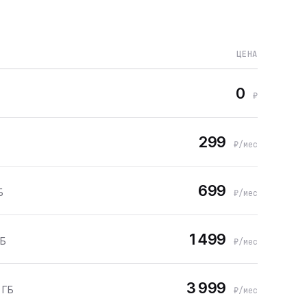
ЦЕНА
0
₽
299
₽/мес
699
Б
₽/мес
1 499
ГБ
₽/мес
3 999
 ГБ
₽/мес